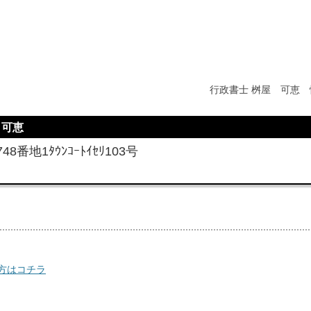
行政書士 桝屋 可恵 
 可恵
番地1ﾀｳﾝｺｰﾄｲｾﾘ103号
方はコチラ