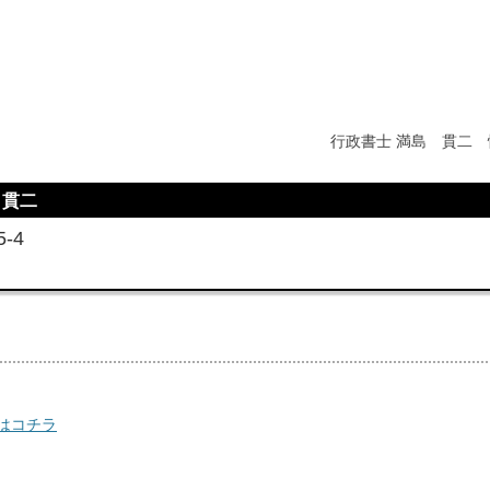
行政書士 満島 貫二 
 貫二
-4
はコチラ