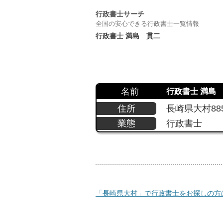
行政書士サーチ
全国の安心できる行政書士一覧情報
行政書士 満島 貫二
名前
行政書士 満島
住所
長崎県大村885
業態
行政書士
「長崎県大村」で行政書士をお探しの方