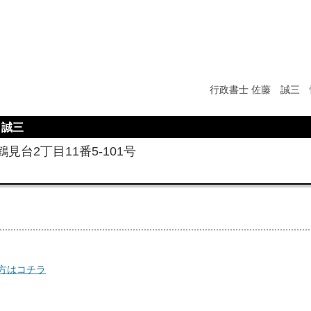
行政書士 佐藤 誠三 
 誠三
見台2丁目11番5-101号
方はコチラ