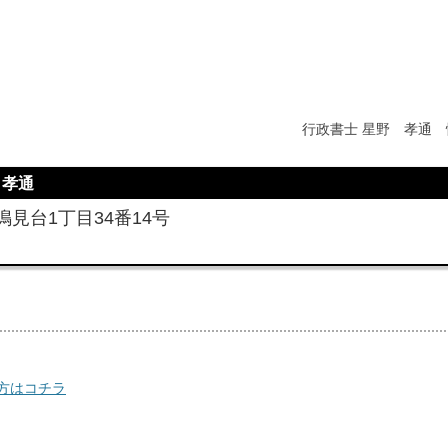
行政書士 星野 孝通 
 孝通
見台1丁目34番14号
方はコチラ