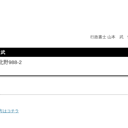
行政書士 山本 武 
 武
野988-2
方はコチラ