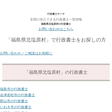
行政書士サーチ
全国の安心できる行政書士一覧情報
福島県北塩原村の行政書士
お問い合わせはこちら
「福島県北塩原村」で行政書士をお探しの方
お問い合わせ／ご相談はお気軽に
「福島県北塩原村」の行政書士
福島市の行政書士
会津若松市の行政書士
郡山市の行政書士
いわき市の行政書士